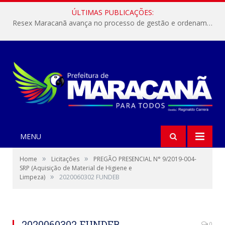
ÚLTIMAS PUBLICAÇÕES:
Resex Maracanã avança no processo de gestão e ordenamento do turismo em nossas áreas protegidas.
MENU
»
»
Home
Licitações
PREGÃO PRESENCIAL N° 9/2019-004-
SRP (Aquisição de Material de Higiene e
»
Limpeza)
2020060302 FUNDEB
2020060302 FUNDEB
0