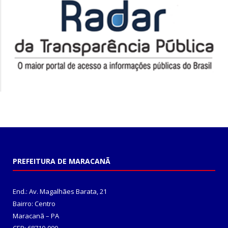
PREFEITURA DE MARACANÃ
End.: Av. Magalhães Barata, 21
Bairro: Centro
Maracanã – PA