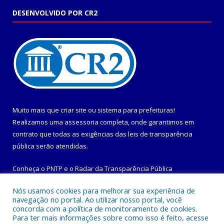
DESENVOLVIDO POR CR2
Muito mais que
criar site
ou
sistema para prefeituras
!
Realizamos uma
assessoria
completa, onde garantimos em
contrato que todas as exigências das
leis de transparência
pública
serão atendidas.
Conheça o
PNTP
e o
Radar da Transparência Pública
Nós usamos cookies para melhorar sua experiência de
navegação no portal. Ao utilizar nosso portal, você
concorda com a política de monitoramento de cookies.
Para ter mais informações sobre como isso é feito, acesse
Todos os direitos reservados a Prefeitura Municipal de