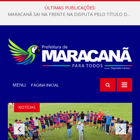
ÚLTIMAS PUBLICAÇÕES:
MARACANÃ SAI NA FRENTE NA DISPUTA PELO TÍTULO DA COPA PARÁ SUB-17!
MENU:
PÁGINA INICIAL
NOTÍCIAS
NOTÍCIAS
3 DE AGOSTO DE 2026
3 DE AGOSTO DE 2026