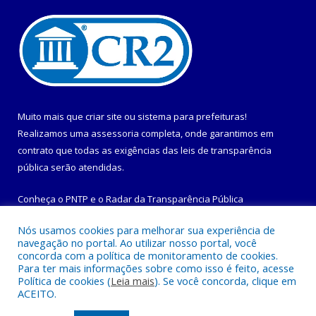
Muito mais que
criar site
ou
sistema para prefeituras
!
Realizamos uma
assessoria
completa, onde garantimos em
contrato que todas as exigências das
leis de transparência
pública
serão atendidas.
Conheça o
PNTP
e o
Radar da Transparência Pública
Nós usamos cookies para melhorar sua experiência de
navegação no portal. Ao utilizar nosso portal, você
concorda com a política de monitoramento de cookies.
Para ter mais informações sobre como isso é feito, acesse
Todos os direitos reservados a Prefeitura Municipal de
Política de cookies (
Leia mais
). Se você concorda, clique em
Maracanã.
ACEITO.