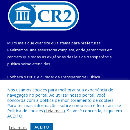
Muito mais que
criar site
ou
sistema para prefeituras
!
Realizamos uma
assessoria
completa, onde garantimos em
contrato que todas as exigências das
leis de transparência
pública
serão atendidas.
Conheça o
PNTP
e o
Radar da Transparência Pública
Nós usamos cookies para melhorar sua experiência de
navegação no portal. Ao utilizar nosso portal, você
concorda com a política de monitoramento de cookies.
Para ter mais informações sobre como isso é feito, acesse
Todos os direitos reservados a Prefeitura Municipal de
Política de cookies (
Leia mais
). Se você concorda, clique em
Maracanã.
ACEITO.
Mapa do Site
Acessar Área Administrativa
ACEITO
Leia mais