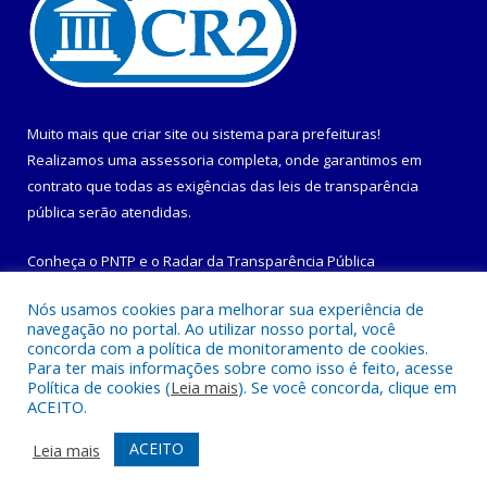
Muito mais que
criar site
ou
sistema para prefeituras
!
Realizamos uma
assessoria
completa, onde garantimos em
contrato que todas as exigências das
leis de transparência
pública
serão atendidas.
Conheça o
PNTP
e o
Radar da Transparência Pública
Nós usamos cookies para melhorar sua experiência de
navegação no portal. Ao utilizar nosso portal, você
concorda com a política de monitoramento de cookies.
Para ter mais informações sobre como isso é feito, acesse
Todos os direitos reservados a Prefeitura Municipal de
Política de cookies (
Leia mais
). Se você concorda, clique em
Maracanã.
ACEITO.
Mapa do Site
Acessar Área Administrativa
ACEITO
Leia mais
Acessar Webmail