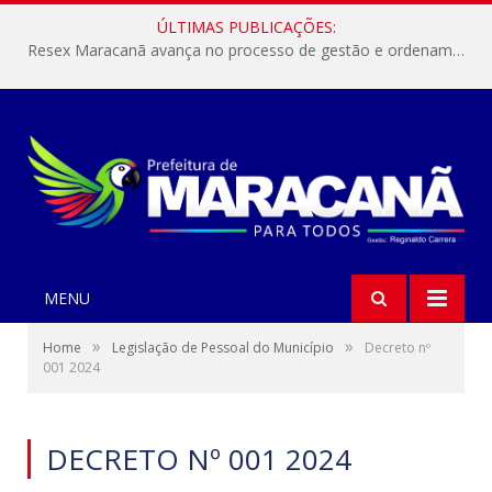
ÚLTIMAS PUBLICAÇÕES:
Resex Maracanã avança no processo de gestão e ordenamento do turismo em nossas áreas protegidas.
MENU
»
»
Home
Legislação de Pessoal do Município
Decreto nº
001 2024
DECRETO Nº 001 2024