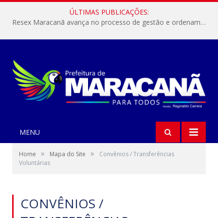
ÚLTIMAS PUBLICAÇÕES:
Resex Maracanã avança no processo de gestão e ordenamento do turismo em nossas áreas protegidas.
MENU
»
»
Home
Mapa do Site
Convênios / Transferências
Voluntárias
CONVÊNIOS /