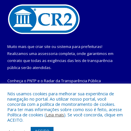
Muito mais que
criar site
ou
sistema para prefeituras
!
Realizamos uma
assessoria
completa, onde garantimos em
contrato que todas as exigências das
leis de transparência
pública
serão atendidas.
Conheça o
PNTP
e o
Radar da Transparência Pública
Nós usamos cookies para melhorar sua experiência de
navegação no portal. Ao utilizar nosso portal, você
concorda com a política de monitoramento de cookies.
Para ter mais informações sobre como isso é feito, acesse
Todos os direitos reservados a Prefeitura Municipal de
Política de cookies (
Leia mais
). Se você concorda, clique em
Maracanã.
ACEITO.
Mapa do Site
Acessar Área Administrativa