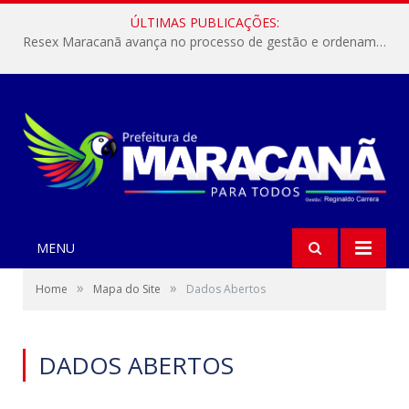
ÚLTIMAS PUBLICAÇÕES:
Resex Maracanã avança no processo de gestão e ordenamento do turismo em nossas áreas protegidas.
MENU
»
»
Home
Mapa do Site
Dados Abertos
DADOS ABERTOS