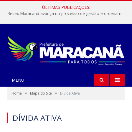
ÚLTIMAS PUBLICAÇÕES:
Resex Maracanã avança no processo de gestão e ordenamento do turismo em nossas áreas protegidas.
MENU
»
»
Home
Mapa do Site
Dívida Ativa
DÍVIDA ATIVA