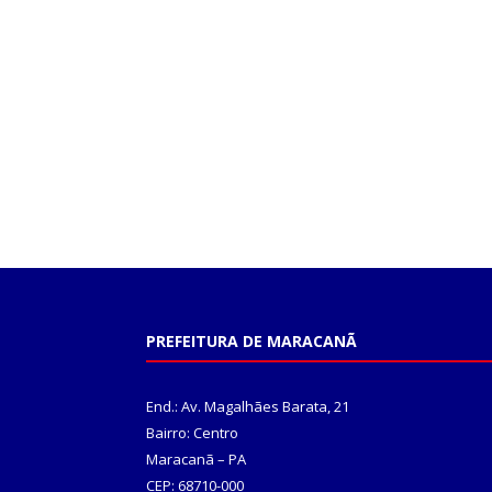
PREFEITURA DE MARACANÃ
End.: Av. Magalhães Barata, 21
Bairro: Centro
Maracanã – PA
CEP: 68710-000