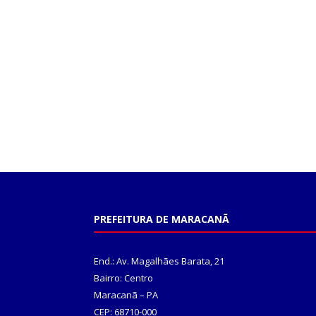
PREFEITURA DE MARACANÃ
End.: Av. Magalhães Barata, 21
Bairro: Centro
Maracanã – PA
CEP: 68710-000