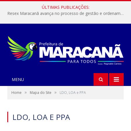
ÚLTIMAS PUBLICAÇÕES:
Resex Maracanã avança no processo de gestão e ordenamento do turismo em nossas áreas protegidas.
MENU
»
»
Home
Mapa do Site
LDO, LOA e PPA
LDO, LOA E PPA