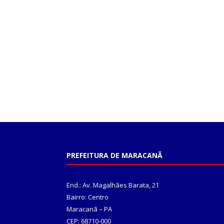
PREFEITURA DE MARACANÃ
End.: Av. Magalhães Barata, 21
Bairro: Centro
Maracanã – PA
CEP: 68710-000