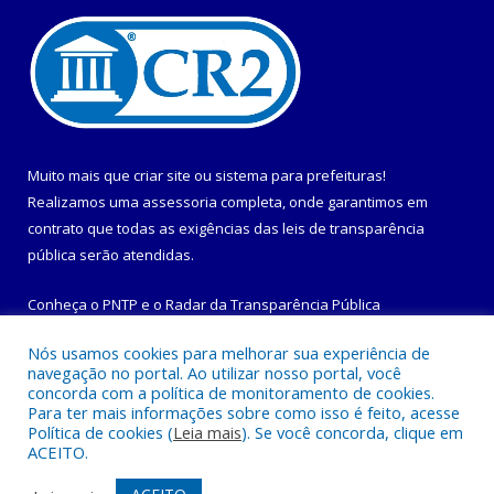
Muito mais que
criar site
ou
sistema para prefeituras
!
Realizamos uma
assessoria
completa, onde garantimos em
contrato que todas as exigências das
leis de transparência
pública
serão atendidas.
Conheça o
PNTP
e o
Radar da Transparência Pública
Nós usamos cookies para melhorar sua experiência de
navegação no portal. Ao utilizar nosso portal, você
concorda com a política de monitoramento de cookies.
Para ter mais informações sobre como isso é feito, acesse
Todos os direitos reservados a Prefeitura Municipal de
Política de cookies (
Leia mais
). Se você concorda, clique em
Maracanã.
ACEITO.
Mapa do Site
Acessar Área Administrativa