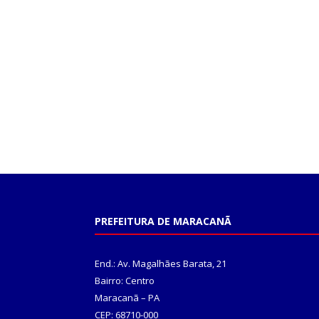
PREFEITURA DE MARACANÃ
End.: Av. Magalhães Barata, 21
Bairro: Centro
Maracanã – PA
CEP: 68710-000