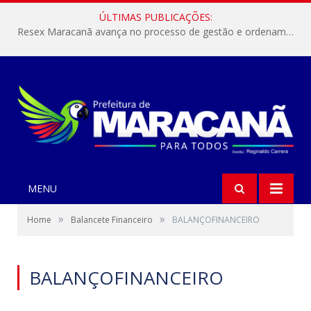
ÚLTIMAS PUBLICAÇÕES:
Resex Maracanã avança no processo de gestão e ordenamento do turismo em nossas áreas protegidas.
MENU
»
»
Home
Balancete Financeiro
BALANÇOFINANCEIRO
BALANÇOFINANCEIRO