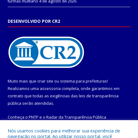
turmas multiano
4 de agosto de 2026
DESENVOLVIDO POR CR2
Muito mais que
criar site
ou
sistema para prefeituras
!
Realizamos uma
assessoria
completa, onde garantimos em
contrato que todas as exigências das
leis de transparência
pública
serão atendidas.
Conheça o
PNTP
e o
Radar da Transparência Pública
Nós usamos cookies para melhorar sua experiência de
navegação no portal. Ao utilizar nosso portal, você