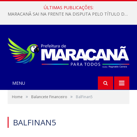
ÚLTIMAS PUBLICAÇÕES:
MARACANÃ SAI NA FRENTE NA DISPUTA PELO TÍTULO DA COPA PARÁ SUB-17!
MENU
»
»
Home
Balancete Financeiro
BalFinan5
BALFINAN5