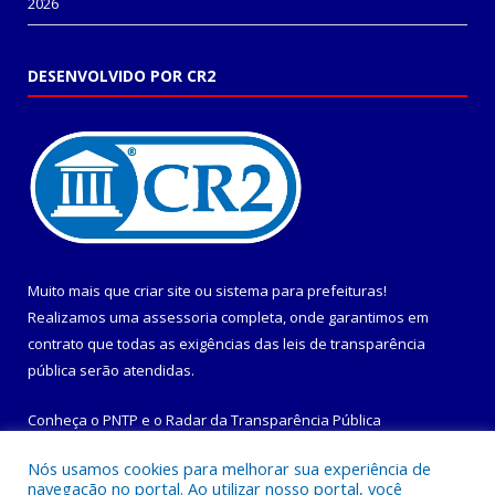
2026
DESENVOLVIDO POR CR2
Muito mais que
criar site
ou
sistema para prefeituras
!
Realizamos uma
assessoria
completa, onde garantimos em
contrato que todas as exigências das
leis de transparência
pública
serão atendidas.
Conheça o
PNTP
e o
Radar da Transparência Pública
Nós usamos cookies para melhorar sua experiência de
navegação no portal. Ao utilizar nosso portal, você