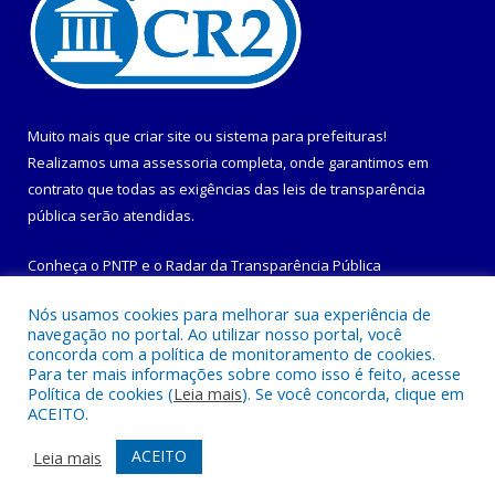
Muito mais que
criar site
ou
sistema para prefeituras
!
Realizamos uma
assessoria
completa, onde garantimos em
contrato que todas as exigências das
leis de transparência
pública
serão atendidas.
Conheça o
PNTP
e o
Radar da Transparência Pública
Nós usamos cookies para melhorar sua experiência de
navegação no portal. Ao utilizar nosso portal, você
concorda com a política de monitoramento de cookies.
Para ter mais informações sobre como isso é feito, acesse
Todos os direitos reservados a Prefeitura Municipal de
Política de cookies (
Leia mais
). Se você concorda, clique em
Maracanã.
ACEITO.
Mapa do Site
Acessar Área Administrativa
ACEITO
Leia mais
Acessar Webmail