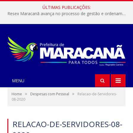
ÚLTIMAS PUBLICAÇÕES:
Resex Maracanã avança no processo de gestão e ordenamento do turismo em nossas áreas protegidas.
MENU
»
»
Home
Despesas com Pessoal
Relacao-de-Servidores-
08-2020
RELACAO-DE-SERVIDORES-08-