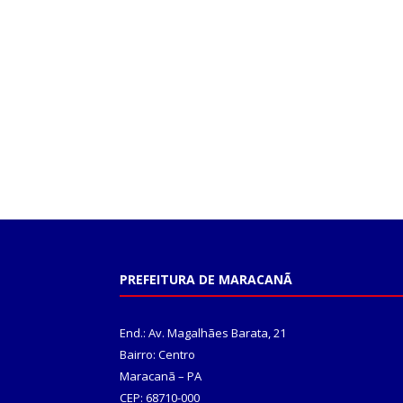
PREFEITURA DE MARACANÃ
End.: Av. Magalhães Barata, 21
Bairro: Centro
Maracanã – PA
CEP: 68710-000