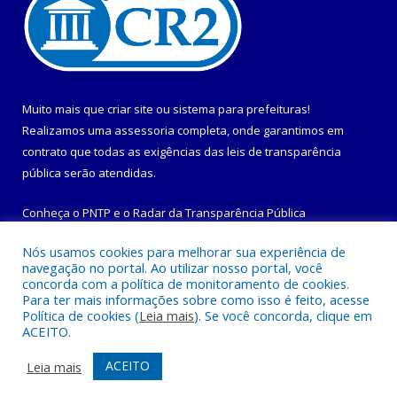
Muito mais que
criar site
ou
sistema para prefeituras
!
Realizamos uma
assessoria
completa, onde garantimos em
contrato que todas as exigências das
leis de transparência
pública
serão atendidas.
Conheça o
PNTP
e o
Radar da Transparência Pública
Nós usamos cookies para melhorar sua experiência de
navegação no portal. Ao utilizar nosso portal, você
concorda com a política de monitoramento de cookies.
Para ter mais informações sobre como isso é feito, acesse
Todos os direitos reservados a Prefeitura Municipal de
Política de cookies (
Leia mais
). Se você concorda, clique em
Maracanã.
ACEITO.
Mapa do Site
Acessar Área Administrativa
ACEITO
Leia mais
Acessar Webmail