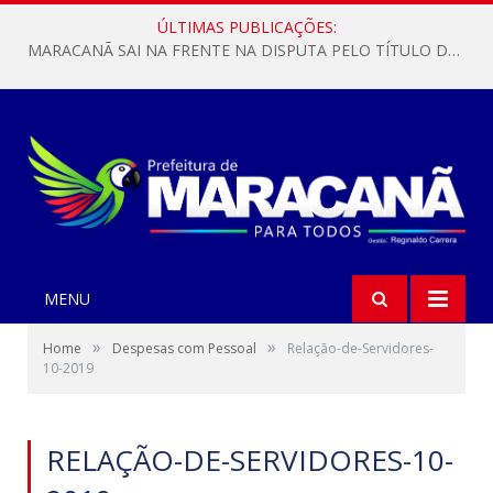
ÚLTIMAS PUBLICAÇÕES:
MARACANÃ SAI NA FRENTE NA DISPUTA PELO TÍTULO DA COPA PARÁ SUB-17!
MENU
»
»
Home
Despesas com Pessoal
Relação-de-Servidores-
10-2019
RELAÇÃO-DE-SERVIDORES-10-