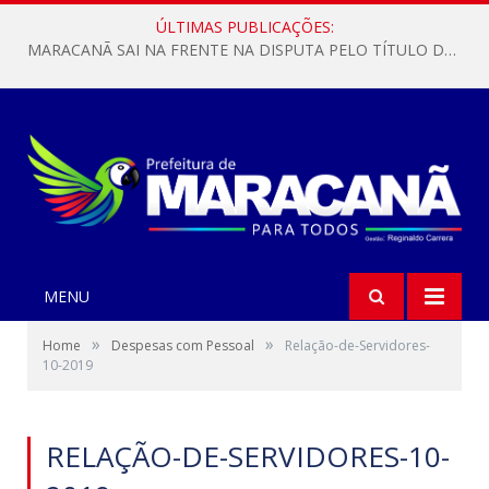
ÚLTIMAS PUBLICAÇÕES:
MARACANÃ SAI NA FRENTE NA DISPUTA PELO TÍTULO DA COPA PARÁ SUB-17!
MENU
»
»
Home
Despesas com Pessoal
Relação-de-Servidores-
10-2019
RELAÇÃO-DE-SERVIDORES-10-