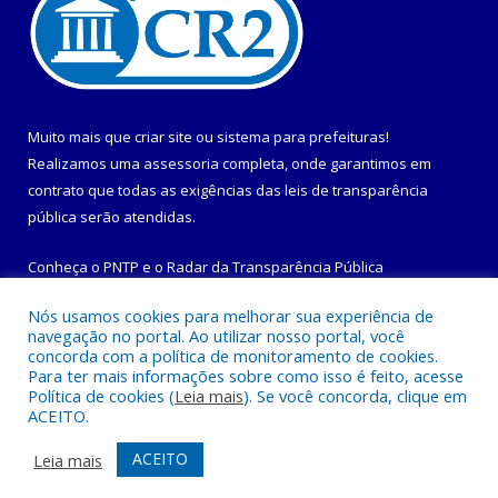
Muito mais que
criar site
ou
sistema para prefeituras
!
Realizamos uma
assessoria
completa, onde garantimos em
contrato que todas as exigências das
leis de transparência
pública
serão atendidas.
Conheça o
PNTP
e o
Radar da Transparência Pública
Nós usamos cookies para melhorar sua experiência de
navegação no portal. Ao utilizar nosso portal, você
concorda com a política de monitoramento de cookies.
Para ter mais informações sobre como isso é feito, acesse
Todos os direitos reservados a Prefeitura Municipal de
Política de cookies (
Leia mais
). Se você concorda, clique em
Maracanã.
ACEITO.
Mapa do Site
Acessar Área Administrativa
ACEITO
Leia mais
Acessar Webmail