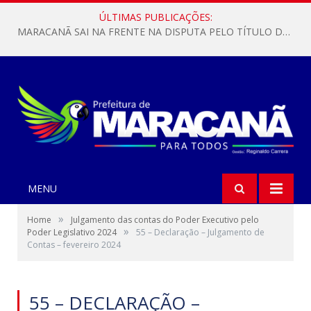
ÚLTIMAS PUBLICAÇÕES:
MARACANÃ SAI NA FRENTE NA DISPUTA PELO TÍTULO DA COPA PARÁ SUB-17!
MENU
»
Home
Julgamento das contas do Poder Executivo pelo
»
Poder Legislativo 2024
55 – Declaração – Julgamento de
Contas – fevereiro 2024
55 – DECLARAÇÃO –