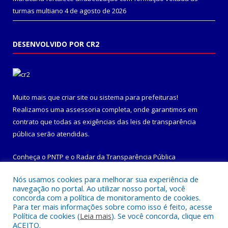
turmas multiano
4 de agosto de 2026
DESENVOLVIDO POR CR2
Muito mais que
criar site
ou
sistema para prefeituras
!
Realizamos uma
assessoria
completa, onde garantimos em
contrato que todas as exigências das
leis de transparência
pública
serão atendidas.
Conheça o
PNTP
e o
Radar da Transparência Pública
Nós usamos cookies para melhorar sua experiência de
navegação no portal. Ao utilizar nosso portal, você
concorda com a política de monitoramento de cookies.
Para ter mais informações sobre como isso é feito, acesse
Todos os direitos reservados a Prefeitura Municipal de
Política de cookies (
Leia mais
). Se você concorda, clique em
Maracanã.
ACEITO.