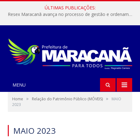
ÚLTIMAS PUBLICAÇÕES:
Resex Maracanã avança no processo de gestão e ordenamento do turismo em nossas áreas protegidas.
MENU
»
»
Home
Relação do Patrimônio Público (MÓVEIS)
MAIO
2023
MAIO 2023