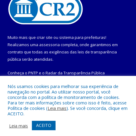
Muito mais que
criar site
ou
sistema para prefeituras
!
Realizamos uma
assessoria
completa, onde garantimos em
contrato que todas as exigências das
leis de transparência
pública
serão atendidas.
Conheça o
PNTP
e o
Radar da Transparência Pública
Nós usamos cookies para melhorar sua experiência de
navegação no portal. Ao utilizar nosso portal, você
concorda com a política de monitoramento de cookies.
Para ter mais informações sobre como isso é feito, acesse
Todos os direitos reservados a Prefeitura Municipal de
Política de cookies (
Leia mais
). Se você concorda, clique em
Maracanã.
ACEITO.
Mapa do Site
Acessar Área Administrativa
ACEITO
Leia mais
Acessar Webmail