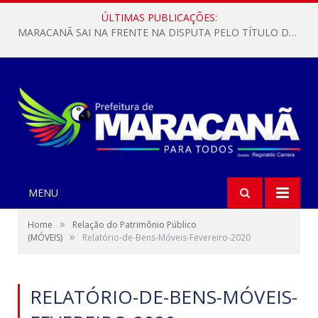
ÚLTIMAS PUBLICAÇÕES:
MARACANÃ SAI NA FRENTE NA DISPUTA PELO TÍTULO DA COPA PARÁ SUB-17!
MENU
»
Home
Relação do Patrimônio Público
»
(MÓVEIS)
Relatório-de-Bens-Móveis-Fevereiro-2020
RELATÓRIO-DE-BENS-MÓVEIS-