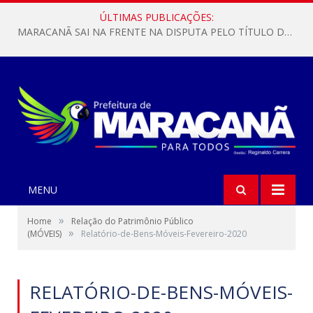
ÚLTIMAS PUBLICAÇÕES:
MARACANÃ SAI NA FRENTE NA DISPUTA PELO TÍTULO DA COPA PARÁ SUB-17!
MENU
»
Home
Relação do Patrimônio Público
»
(MÓVEIS)
Relatório-de-Bens-Móveis-Fevereiro-2020
RELATÓRIO-DE-BENS-MÓVEIS-