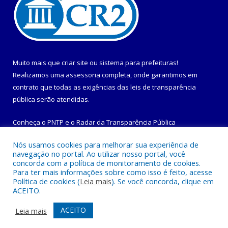
Muito mais que
criar site
ou
sistema para prefeituras
!
Realizamos uma
assessoria
completa, onde garantimos em
contrato que todas as exigências das
leis de transparência
pública
serão atendidas.
Conheça o
PNTP
e o
Radar da Transparência Pública
Nós usamos cookies para melhorar sua experiência de
navegação no portal. Ao utilizar nosso portal, você
concorda com a política de monitoramento de cookies.
Para ter mais informações sobre como isso é feito, acesse
Todos os direitos reservados a Prefeitura Municipal de
Política de cookies (
Leia mais
). Se você concorda, clique em
Maracanã.
ACEITO.
Mapa do Site
Acessar Área Administrativa
ACEITO
Leia mais
Acessar Webmail