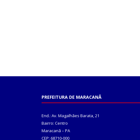
PREFEITURA DE MARACANÃ
End.: Av. Magalhães Barata, 21
Bairro: Centro
Maracanã – PA
CEP: 68710-000