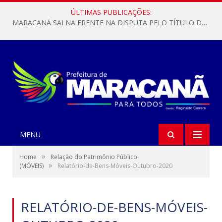
ÚLTIMAS PUBLICAÇÕES:
MARACANÃ SAI NA FRENTE NA DISPUTA PELO TÍTULO DA COPA PARÁ SUB-17!
MENU
»
Home
Relação do Patrimônio Público
»
(MÓVEIS)
Relatório-de-Bens-Móveis-Outubro-2020
RELATÓRIO-DE-BENS-MÓVEIS-