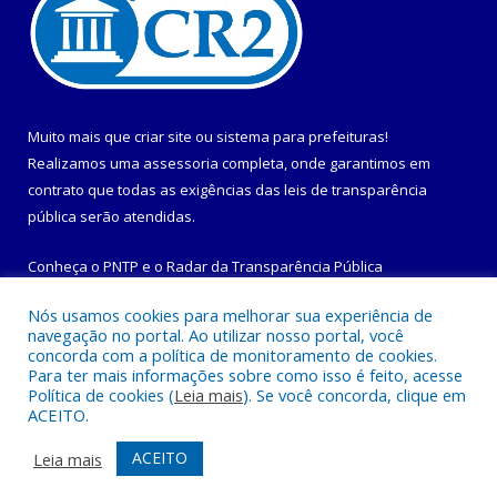
Muito mais que
criar site
ou
sistema para prefeituras
!
Realizamos uma
assessoria
completa, onde garantimos em
contrato que todas as exigências das
leis de transparência
pública
serão atendidas.
Conheça o
PNTP
e o
Radar da Transparência Pública
Nós usamos cookies para melhorar sua experiência de
navegação no portal. Ao utilizar nosso portal, você
concorda com a política de monitoramento de cookies.
Para ter mais informações sobre como isso é feito, acesse
Todos os direitos reservados a Prefeitura Municipal de
Política de cookies (
Leia mais
). Se você concorda, clique em
Maracanã.
ACEITO.
Mapa do Site
Acessar Área Administrativa
ACEITO
Leia mais
Acessar Webmail