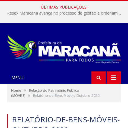
ÚLTIMAS PUBLICAÇÕES:
Resex Maracanã avança no processo de gestão e ordenamento do turismo em nossas áreas protegidas.
MENU
»
Home
Relação do Patrimônio Público
»
(MÓVEIS)
Relatório-de-Bens-Móveis-Outubro-2020
RELATÓRIO-DE-BENS-MÓVEIS-