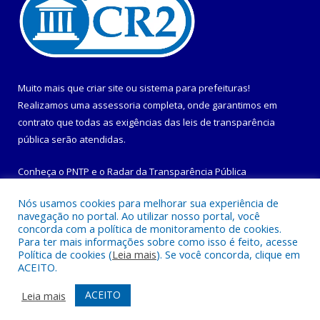
Muito mais que
criar site
ou
sistema para prefeituras
!
Realizamos uma
assessoria
completa, onde garantimos em
contrato que todas as exigências das
leis de transparência
pública
serão atendidas.
Conheça o
PNTP
e o
Radar da Transparência Pública
Nós usamos cookies para melhorar sua experiência de
navegação no portal. Ao utilizar nosso portal, você
concorda com a política de monitoramento de cookies.
Para ter mais informações sobre como isso é feito, acesse
Todos os direitos reservados a Prefeitura Municipal de
Política de cookies (
Leia mais
). Se você concorda, clique em
Maracanã.
ACEITO.
Mapa do Site
Acessar Área Administrativa
ACEITO
Leia mais
Acessar Webmail