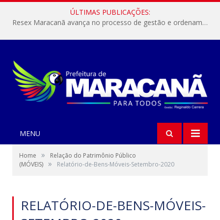
ÚLTIMAS PUBLICAÇÕES:
Resex Maracanã avança no processo de gestão e ordenamento do turismo em nossas áreas protegidas.
MENU
»
Home
Relação do Patrimônio Público
»
(MÓVEIS)
Relatório-de-Bens-Móveis-Setembro-2020
RELATÓRIO-DE-BENS-MÓVEIS-