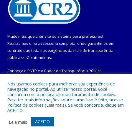
Muito mais que
criar site
ou
sistema para prefeituras
!
Realizamos uma
assessoria
completa, onde garantimos em
contrato que todas as exigências das
leis de transparência
pública
serão atendidas.
Conheça o
PNTP
e o
Radar da Transparência Pública
Nós usamos cookies para melhorar sua experiência de
navegação no portal. Ao utilizar nosso portal, você
concorda com a política de monitoramento de cookies.
Para ter mais informações sobre como isso é feito, acesse
Todos os direitos reservados a Prefeitura Municipal de
Política de cookies (
Leia mais
). Se você concorda, clique em
Maracanã.
ACEITO.
Mapa do Site
Acessar Área Administrativa
ACEITO
Leia mais
Acessar Webmail