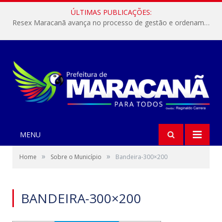
ÚLTIMAS PUBLICAÇÕES:
Resex Maracanã avança no processo de gestão e ordenamento do turismo em nossas áreas protegidas.
MENU
»
»
Home
Sobre o Município
Bandeira-300×200
BANDEIRA-300×200