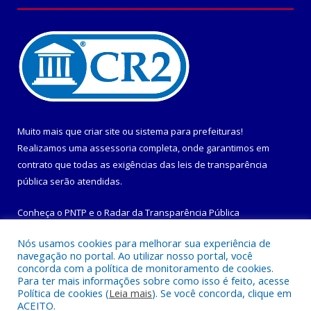
Muito mais que
criar site
ou
sistema para prefeituras
!
Realizamos uma
assessoria
completa, onde garantimos em
contrato que todas as exigências das
leis de transparência
pública
serão atendidas.
Conheça o
PNTP
e o
Radar da Transparência Pública
Nós usamos cookies para melhorar sua experiência de
navegação no portal. Ao utilizar nosso portal, você
concorda com a política de monitoramento de cookies.
Para ter mais informações sobre como isso é feito, acesse
Todos os direitos reservados a Prefeitura Municipal de
Política de cookies (
Leia mais
). Se você concorda, clique em
Maracanã.
ACEITO.