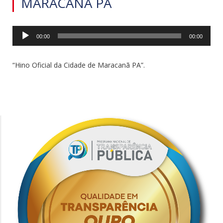
MARACANÃ PA
Tocador
00:00
00:00
de
áudio
“Hino Oficial da Cidade de Maracanã PA”.