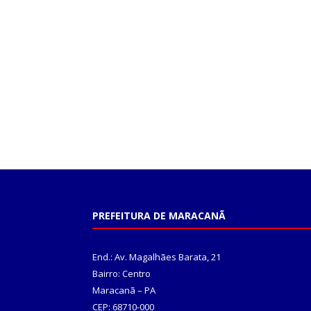
PREFEITURA DE MARACANÃ
End.: Av. Magalhães Barata, 21
Bairro: Centro
Maracanã – PA
CEP: 68710-000