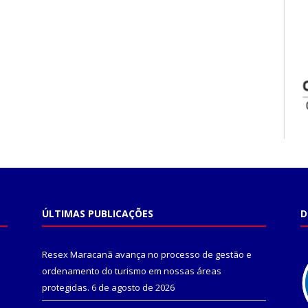
ÚLTIMAS PUBLICAÇÕES
D
Resex Maracanã avança no processo de gestão e
ordenamento do turismo em nossas áreas
protegidas.
6 de agosto de 2026