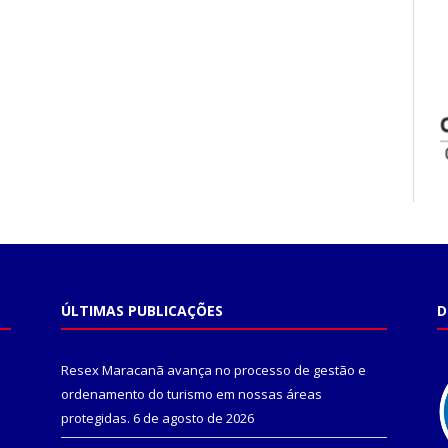
ÚLTIMAS PUBLICAÇÕES
D
Resex Maracanã avança no processo de gestão e
ordenamento do turismo em nossas áreas
protegidas.
6 de agosto de 2026