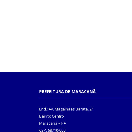
PREFEITURA DE MARACANÃ
End.: Av. Magalhães Barata, 21
Bairro: Centro
Maracanã – PA
CEP: 68710-000