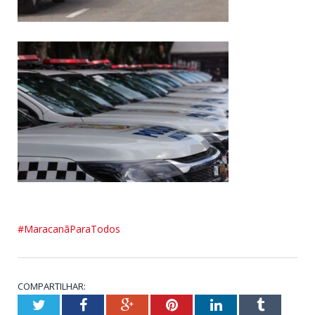
#MaracanãParaTodos
COMPARTILHAR:
Twitter
Facebook
Google+
Pinterest
LinkedIn
Tumblr