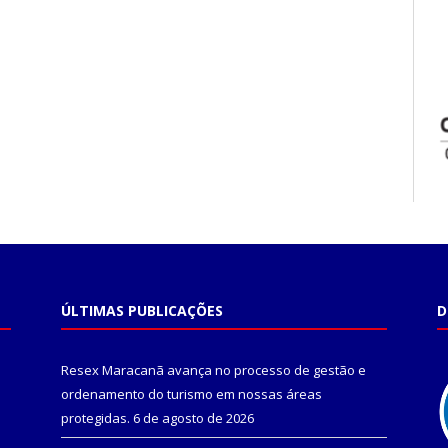
ÚLTIMAS PUBLICAÇÕES
D
Resex Maracanã avança no processo de gestão e
ordenamento do turismo em nossas áreas
protegidas.
6 de agosto de 2026