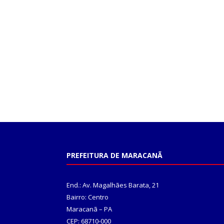
PREFEITURA DE MARACANÃ
End.: Av. Magalhães Barata, 21
Bairro: Centro
Maracanã – PA
CEP: 68710-000