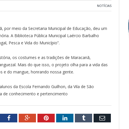
NOTÍCIAS
nã, por meio da Secretaria Municipal de Educação, deu um
ia. A Biblioteca Pública Municipal Laércio Barbalho
ngal, Pesca e Vida do Município”.
 história, os costumes e as tradições de Maracanã,
nguezal. Mais do que isso, o projeto olha para a vida das
ios e do mangue, honrando nossa gente.
 alunos da Escola Fernando Guilhon, da Vila de São
da de conhecimento e pertencimento
tter
Facebook
Google+
Pinterest
LinkedIn
Tumblr
Email