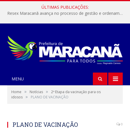
ÚLTIMAS PUBLICAÇÕES:
Resex Maracanã avança no processo de gestão e ordenamento do turismo em nossas áreas protegidas.
MENU
»
»
Home
Notícias
2ª Etapa da vacinação para os
»
idosos
PLANO DE VACINAÇÃO
PLANO DE VACINAÇÃO
0