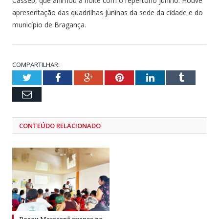
Casseb, que animou a noite com o repertório junino. Houve
apresentação das quadrilhas juninas da sede da cidade e do
município de Bragança.
COMPARTILHAR:
Twitter
Facebook
Google+
Pinterest
LinkedIn
Tumblr
Email
CONTEÚDO RELACIONADO
Resex Maracanã avança no