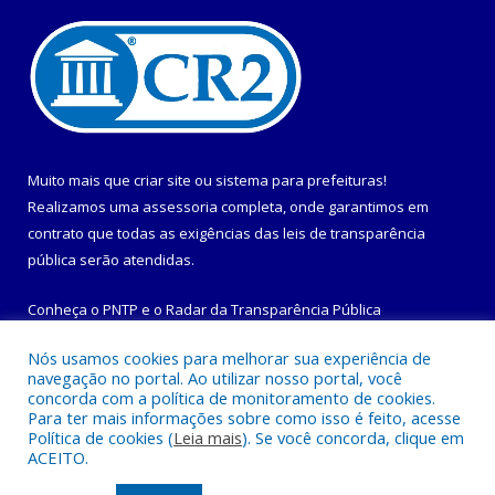
Muito mais que
criar site
ou
sistema para prefeituras
!
Realizamos uma
assessoria
completa, onde garantimos em
contrato que todas as exigências das
leis de transparência
pública
serão atendidas.
Conheça o
PNTP
e o
Radar da Transparência Pública
Nós usamos cookies para melhorar sua experiência de
navegação no portal. Ao utilizar nosso portal, você
concorda com a política de monitoramento de cookies.
Para ter mais informações sobre como isso é feito, acesse
Todos os direitos reservados a Prefeitura Municipal de
Política de cookies (
Leia mais
). Se você concorda, clique em
Maracanã.
ACEITO.