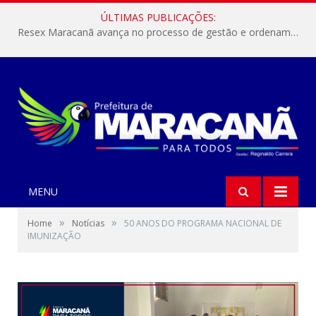
ÚLTIMAS PUBLICAÇÕES:
Resex Maracanã avança no processo de gestão e ordenamento do turismo em nossas áreas protegidas.
MENU
»
»
Home
Notícias
50 ANOS DO PROGRAMA NACIONAL DE
IMUNIZAÇÃO