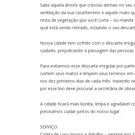
Sabe aquela árvore que cresceu demais no seu q
ventilação da sua casa/terreno e aquele mato 
resto de vegetação que você corta – ou manda c
qual está sendo retirado, incluindo o seu descar
Nossa cidade tem sofrido com o descarte
irregu
cuidado, prejudicando a passagem das pessoas 
Para evitarmos esse descarte irregular por par
cortem seus matos e limpem seus terrenos em da
nos dez primeiros dias de cada mês. Havendo ne
por esse lixo deve procurar a secretária de obra
A cidade ficará mais bonita, limpa e agradáve
precisamos cuidar juntos do nosso lugar.
SERVIÇO:
Coleta de Lixo Grosso e Entulho – sempre nos 1