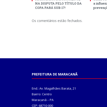
NA DISPUTA PELO TÍTULO DA
a influe
COPA PARÁ SUB-17!
prevençã
Os comentários estão fechados.
PREFEITURA DE MARACANÃ
End.: Av. Magalhães Barata, 21
Bairro: Centro
Maracanã – PA
CEP: 68710-000