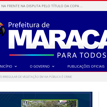
MARACANÃ SAI NA FRENTE NA DISPUTA PELO TÍTULO DA COPA PARÁ SUB-17!
NICÍPIO
O GOVERNO
PUBLICAÇÕES OFICIAIS
E IRREGULAR DE VEGETAÇÃO EM VIA PÚBLICA É CRIME