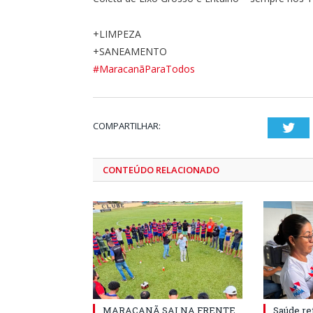
+LIMPEZA
+SANEAMENTO
#
MaracanãParaTodos
COMPARTILHAR:
Twi
CONTEÚDO RELACIONADO
MARACANÃ SAI NA FRENTE
Saúde re