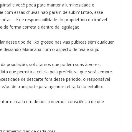
uintal e você poda para manter a luminosidade e
que com essas chuvas não param de subir? Então, esse
ortar – é de responsabilidade do proprietário do imóvel
te de forma correta e dentro da legislação.
lar desse tipo de lixo grosso nas vias públicas sem qualquer
e deixando Maracanã com o aspecto de feia e suja.
te da população, solicitamos que podem suas árvores,
ta que permita a coleta pela prefeitura, que será sempre
cessidade de descarte fora desse período, o responsável
s e/ou de transporte para agendar retirada do entulho.
l conforme cada um de nós tomemos consciência de que
0 primeiros dias de cada mês