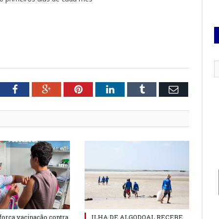
tter
Facebook
Google+
Pinterest
LinkedIn
Tumblr
Email
força vacinação contra
ILHA DE ALGODOAL RECEBE