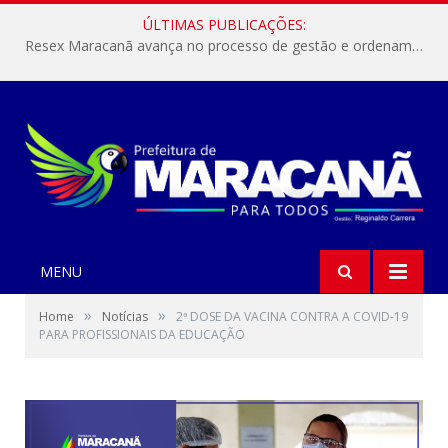
ÚLTIMAS PUBLICAÇÕES:
Resex Maracanã avança no processo de gestão e ordenamento do turismo em nossas áreas protegidas.
MENU
»
»
Home
Notícias
2ª DOSE DA VACINA CONTRA A COVID-19
PARA PROFISSIONAIS DA EDUCAÇÃO