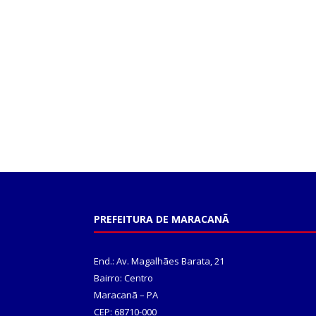
PREFEITURA DE MARACANÃ
End.: Av. Magalhães Barata, 21
Bairro: Centro
Maracanã – PA
CEP: 68710-000