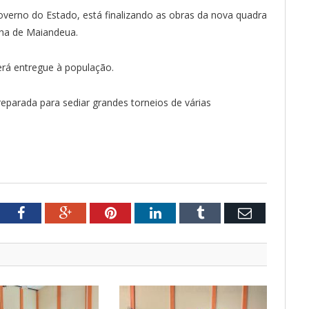
verno do Estado, está finalizando as obras da nova quadra
Ilha de Maiandeua.
erá entregue à população.
eparada para sediar grandes torneios de várias
tter
Facebook
Google+
Pinterest
LinkedIn
Tumblr
Email