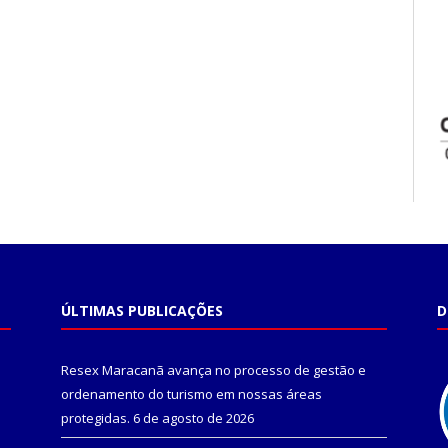
ÚLTIMAS PUBLICAÇÕES
D
Resex Maracanã avança no processo de gestão e
ordenamento do turismo em nossas áreas
protegidas.
6 de agosto de 2026