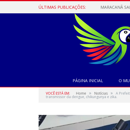
ÚLTIMAS PUBLICAÇÕES:
PÁGINA INICIAL
O MU
»
»
VOCÊ ESTÁ EM:
Home
Notícias
A Prefei
transmissor da dengue, chikungunya e zika.