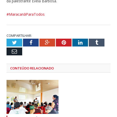
da palestrante Évela Barbosa.
#MaracanãParaTodos
COMPARTILHAR:
Twitter
Facebook
Google+
Pinterest
LinkedIn
Tumblr
Email
CONTEÚDO RELACIONADO