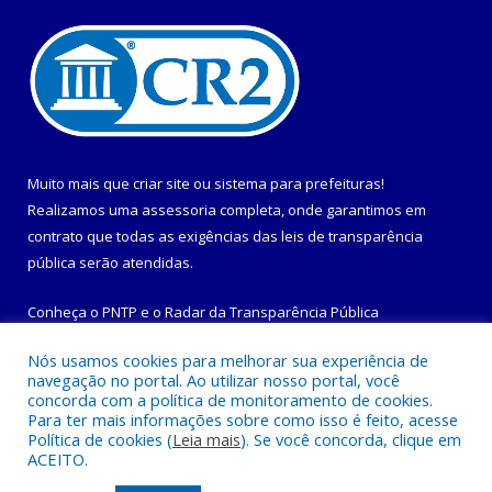
Muito mais que
criar site
ou
sistema para prefeituras
!
Realizamos uma
assessoria
completa, onde garantimos em
contrato que todas as exigências das
leis de transparência
pública
serão atendidas.
Conheça o
PNTP
e o
Radar da Transparência Pública
Nós usamos cookies para melhorar sua experiência de
navegação no portal. Ao utilizar nosso portal, você
concorda com a política de monitoramento de cookies.
Para ter mais informações sobre como isso é feito, acesse
Todos os direitos reservados a Prefeitura Municipal de
Política de cookies (
Leia mais
). Se você concorda, clique em
Maracanã.
ACEITO.