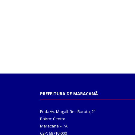
PREFEITURA DE MARACANÃ
End.: Av. Magalhães Barata, 21
Bairro: Centro
Maracanã – PA
CEP: 68710-000