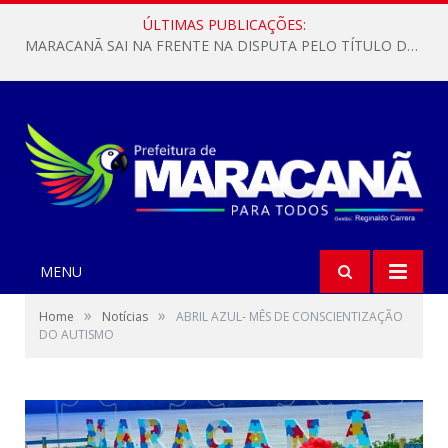
ÚLTIMAS PUBLICAÇÕES:
MARACANÃ SAI NA FRENTE NA DISPUTA PELO TÍTULO DA COPA PARÁ SUB-17!
MENU
»
»
Home
Notícias
ABRIL AZUL- MÊS DE CONSCIENTIZAÇÃO
DO AUTISMO