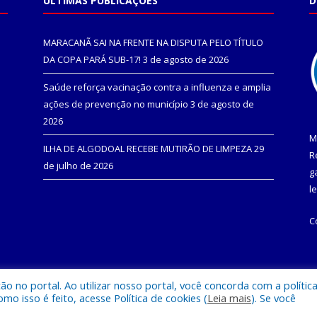
ÚLTIMAS PUBLICAÇÕES
D
MARACANÃ SAI NA FRENTE NA DISPUTA PELO TÍTULO
DA COPA PARÁ SUB-17!
3 de agosto de 2026
Saúde reforça vacinação contra a influenza e amplia
ações de prevenção no município
3 de agosto de
2026
M
ILHA DE ALGODOAL RECEBE MUTIRÃO DE LIMPEZA
29
R
de julho de 2026
g
l
C
 no portal. Ao utilizar nosso portal, você concorda com a polític
l de Maracanã.
Mapa do Si
 isso é feito, acesse Política de cookies (
Leia mais
). Se você