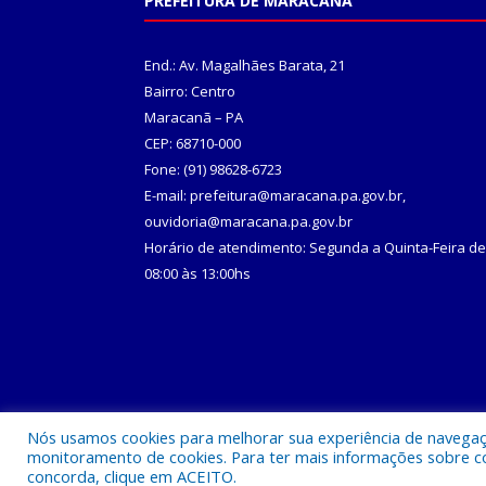
PREFEITURA DE MARACANÃ
End.: Av. Magalhães Barata, 21
Bairro: Centro
Maracanã – PA
CEP: 68710-000
Fone: (91) 98628-6723
E-mail: prefeitura@maracana.pa.gov.br,
ouvidoria@maracana.pa.gov.br
Horário de atendimento: Segunda a Quinta-Feira de
08:00 às 13:00hs
Nós usamos cookies para melhorar sua experiência de navegação
Todos os direitos reservados a Prefeitura Municipa
monitoramento de cookies. Para ter mais informações sobre como
concorda, clique em ACEITO.