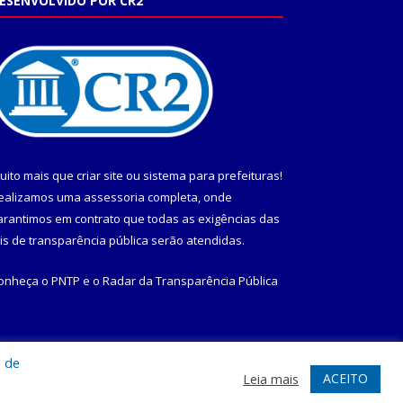
ESENVOLVIDO POR CR2
uito mais que
criar site
ou
sistema para prefeituras
!
ealizamos uma
assessoria
completa, onde
arantimos em contrato que todas as exigências das
eis de transparência pública
serão atendidas.
onheça o
PNTP
e o
Radar da Transparência Pública
a de
te
Acessar Área Administrativa
Acessar Webmail
ACEITO
Leia mais