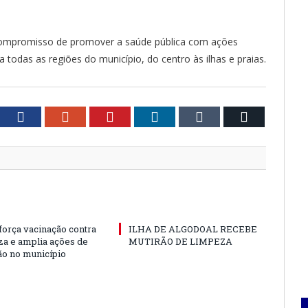
compromisso de promover a saúde pública com ações
 todas as regiões do município, do centro às ilhas e praias.
tter
Facebook
Google+
Pinterest
LinkedIn
Tumblr
Email
força vacinação contra
ILHA DE ALGODOAL RECEBE
nza e amplia ações de
MUTIRÃO DE LIMPEZA
o no município