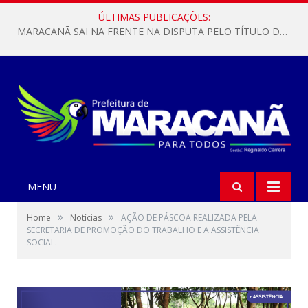
ÚLTIMAS PUBLICAÇÕES:
MARACANÃ SAI NA FRENTE NA DISPUTA PELO TÍTULO DA COPA PARÁ SUB-17!
MENU
»
»
Home
Notícias
AÇÃO DE PÁSCOA REALIZADA PELA
SECRETARIA DE PROMOÇÃO DO TRABALHO E A ASSISTÊNCIA
SOCIAL.