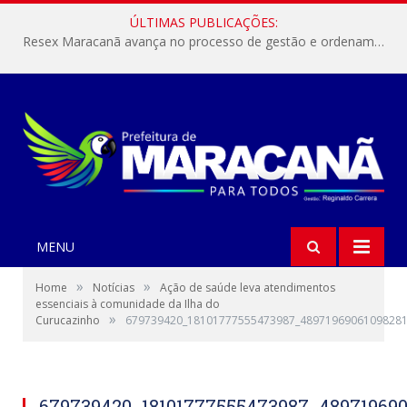
ÚLTIMAS PUBLICAÇÕES:
Resex Maracanã avança no processo de gestão e ordenamento do turismo em nossas áreas protegidas.
MENU
»
»
Home
Notícias
Ação de saúde leva atendimentos
essenciais à comunidade da Ilha do
»
Curucazinho
679739420_18101777555473987_48971969061098281
679739420_18101777555473987_489719690