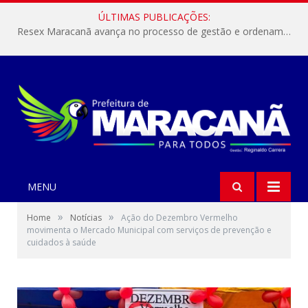
ÚLTIMAS PUBLICAÇÕES:
Resex Maracanã avança no processo de gestão e ordenamento do turismo em nossas áreas protegidas.
MENU
»
»
Home
Notícias
Ação do Dezembro Vermelho
movimenta o Mercado Municipal com serviços de prevenção e
cuidados à saúde