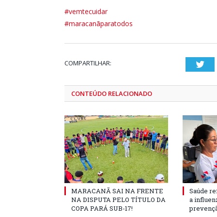
#vemtecuidar
#maracanãparatodos
COMPARTILHAR:
Twi
CONTEÚDO RELACIONADO
MARACANÃ SAI NA FRENTE
Saúde re
NA DISPUTA PELO TÍTULO DA
a influe
COPA PARÁ SUB-17!
prevençã