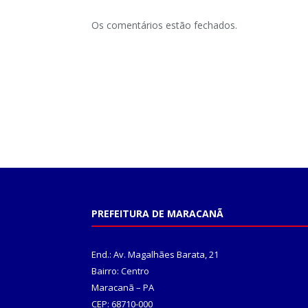
Os comentários estão fechados.
PREFEITURA DE MARACANÃ
End.: Av. Magalhães Barata, 21
Bairro: Centro
Maracanã – PA
CEP: 68710-000