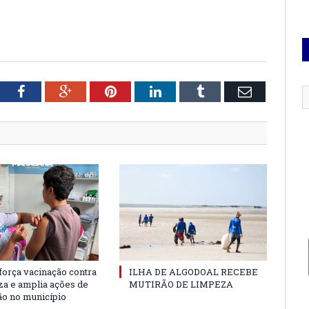
tter
Facebook
Google+
Pinterest
LinkedIn
Tumblr
Email
força vacinação contra
ILHA DE ALGODOAL RECEBE
nza e amplia ações de
MUTIRÃO DE LIMPEZA
o no município